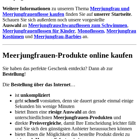
Weitere Informationen
zu unserem Thema
Meerjungfrau und
Meerjungfrauenflosse kaufen
finden Sie auf
unserer Startseite
.
Schauen Sie sich außerdem noch unsere vorgestellte
Auswahl
an
Meerjungfrauschwanzflossen zum Schwimmen
,
Meerjungfrauenflossen für Kinder
,
Monoflossen,
Meerjungfrau
Kostümen
und
Meerjungfrau-Barbies
an.
Meerjungfrauen-Produkte online kaufen
Sie haben das perfekte Geschenk entdeckt? Dann ab zur
Bestellung
!
Die
Bestellung über das Internet
…
ist
unkompliziert
geht
schnell
vonstatten, denn sie dauert gerade einmal einige
Sekunden bis wenige Minuten
bietet Ihnen eine
riesige Auswahl
an den
unterschiedlichsten
Meerjungfrauen-Produkten
und
direkte
Preisvergleiche
, damit Ihre Entscheidung leichter fällt
und Sie sich den günstigsten Anbieter heraussuchen können
bietet Ihnen die Möglichkeit das bestellte Produkt direkt zu