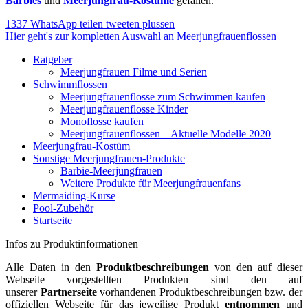
Barbies
und
Meerjungfrau-Kostüme
gefallen.
1337
WhatsApp
teilen
tweeten
plussen
Hier geht's zur kompletten Auswahl an Meerjungfrauenflossen
Ratgeber
Meerjungfrauen Filme und Serien
Schwimmflossen
Meerjungfrauenflosse zum Schwimmen kaufen
Meerjungfrauenflosse Kinder
Monoflosse kaufen
Meerjungfrauenflossen – Aktuelle Modelle 2020
Meerjungfrau-Kostüm
Sonstige Meerjungfrauen-Produkte
Barbie-Meerjungfrauen
Weitere Produkte für Meerjungfrauenfans
Mermaiding-Kurse
Pool-Zubehör
Startseite
Infos zu Produktinformationen
Alle Daten in den
Produktbeschreibungen
von den auf dieser
Webseite vorgestellten Produkten sind den auf
unserer
Partnerseite
vorhandenen Produktbeschreibungen bzw. der
offiziellen Webseite für das jeweilige Produkt
entnommen
und